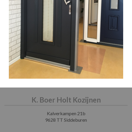
K. Boer Holt Kozijnen
Kalverkampen 21b
9628 TT Siddeburen