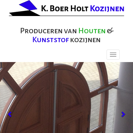
Produceren van
Houten
&
Kunststof
kozijnen
Toggle
navigation