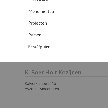
Monumentaal
Projecten
Ramen
Schuifpuien
K. Boer Holt Kozijnen
Kalverkampen 21b
9628 TT Siddeburen