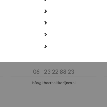
06 - 23 22 88 23
info@kboerholtkozijnen.nl