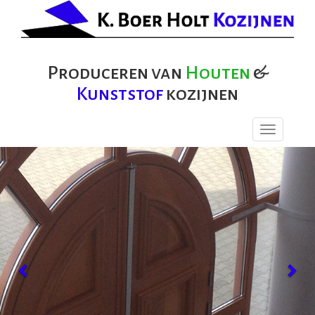
Produceren van
Houten
&
Kunststof
kozijnen
Toggle
navigation