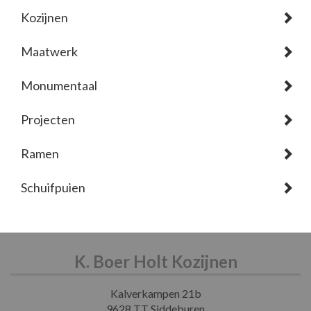
Kozijnen
Maatwerk
Monumentaal
Projecten
Ramen
Schuifpuien
K. Boer Holt Kozijnen
Kalverkampen 21b
9628 TT Siddeburen