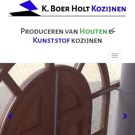
Produceren van
Houten
&
Kunststof
kozijnen
Toggle
navigation