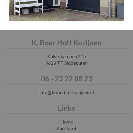
K. Boer Holt Kozijnen
Kalverkampen 21b
9628 TT Siddeburen
06 - 23 22 88 23
info@kboerholtkozijnen.nl
Links
Home
Kunststof